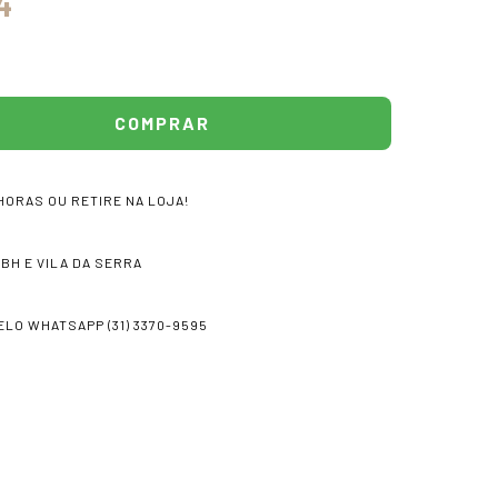
4
HORAS OU RETIRE NA LOJA!
 BH E VILA DA SERRA
LO WHATSAPP (31) 3370-9595