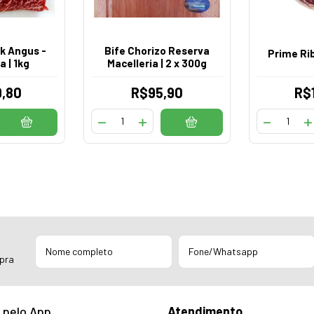
k Angus -
Bife Chorizo Reserva
Prime Ri
 | 1kg
Macelleria | 2 x 300g
,80
R$95,90
R$
mpra
 pelo App
Atendimento