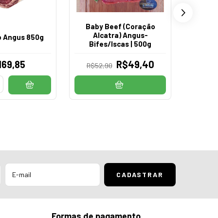
Baby Beef (Coração
Alcatra) Angus-
Skirt 
b Angus 850g
Bifes/Iscas | 500g
Rese
169,85
R$49,40
R$52,90
R$174
Formas de pagamento