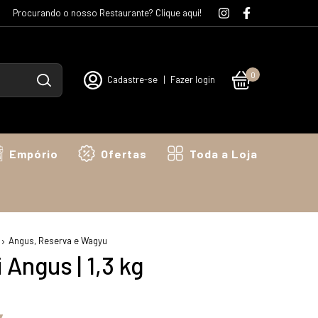
Procurando o nosso Restaurante? Clique aqui!
0
Cadastre-se
|
Fazer login
Empório
Ofertas
Toda a Loja
Angus, Reserva e Wagyu
 Angus | 1,3 kg