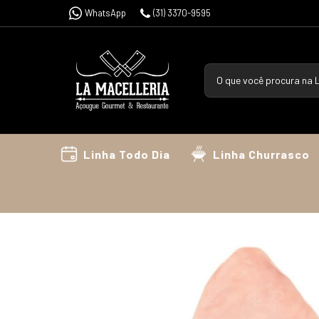
WhatsApp
(31) 3370-9595
Linha Todo Dia
Linha Churrasco