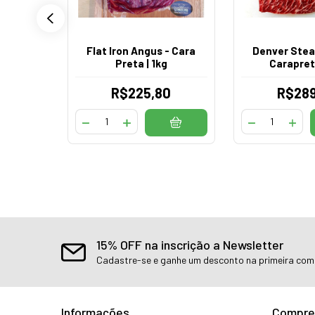
serva
Flat Iron Angus - Cara
Denver Stea
x 300g
Preta | 1kg
Carapreta
0
R$225,80
R$289
15% OFF na inscrição a Newsletter
Cadastre-se e ganhe um desconto na primeira co
Informações
Compre