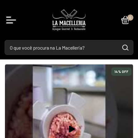
0
14
% OFF