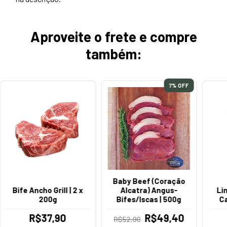
Aproveite o frete e compre
também:
7
% OFF
Baby Beef (Coração
Bife Ancho Grill | 2 x
Alcatra) Angus-
Li
200g
Bifes/Iscas | 500g
Ca
R$37,90
R$49,40
R$52,90