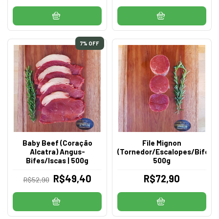
7
% OFF
Baby Beef (Coração
File Mignon
Alcatra) Angus-
(Tornedor/Escalopes/Bifes/I
Bifes/Iscas | 500g
500g
R$49,40
R$72,90
R$52,90