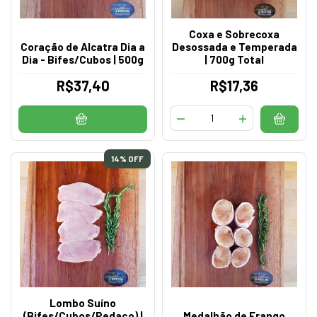
Coxa e Sobrecoxa
Coração de Alcatra Dia a
Desossada e Temperada
Dia - Bifes/Cubos | 500g
| 700g Total
R$37,40
R$17,36
14
% OFF
Lombo Suíno
(Bifes/Cubos/Pedaço) |
Medalhão de Frango