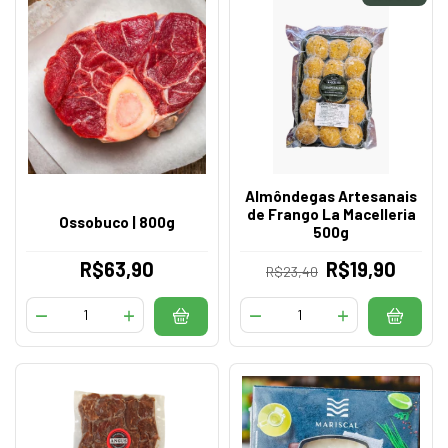
Almôndegas Artesanais
de Frango La Macelleria
Ossobuco | 800g
500g
R$63,90
R$19,90
R$23,40