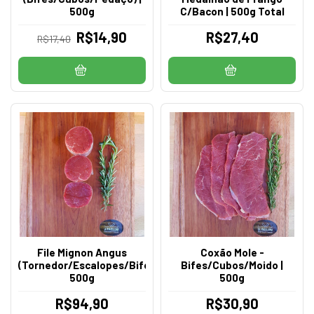
500g
C/Bacon | 500g Total
R$14,90
R$27,40
R$17,40
File Mignon Angus
Coxão Mole -
(Tornedor/Escalopes/Bifes/Iscas)
Bifes/Cubos/Moido |
500g
500g
R$94,90
R$30,90