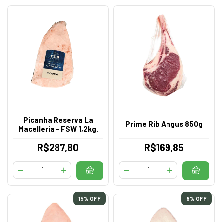
Picanha Reserva La
Prime Rib Angus 850g
Macelleria - FSW 1,2kg.
R$287,80
R$169,85
15
% OFF
8
% OFF