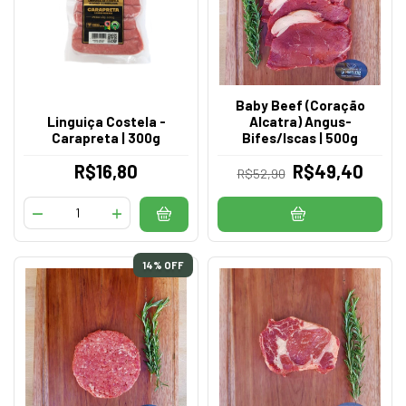
Baby Beef (Coração
Linguiça Costela -
Alcatra) Angus-
Carapreta | 300g
Bifes/Iscas | 500g
R$16,80
R$49,40
R$52,90
14
% OFF