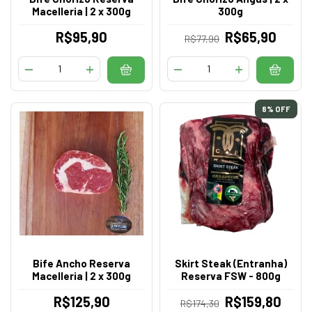
Macelleria | 2 x 300g
300g
R$95,90
R$65,90
R$77,90
8
% OFF
Bife Ancho Reserva
Skirt Steak (Entranha)
Macelleria | 2 x 300g
Reserva FSW - 800g
R$125,90
R$159,80
R$174,30