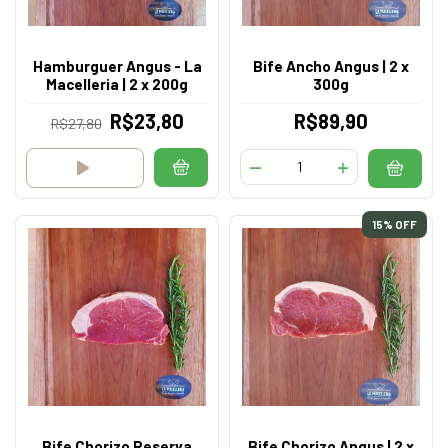
Hamburguer Angus - La
Bife Ancho Angus | 2 x
Macelleria | 2 x 200g
300g
R$23,80
R$89,90
R$27,80
15
% OFF
Bife Chorizo Reserva
Bife Chorizo Angus | 2 x