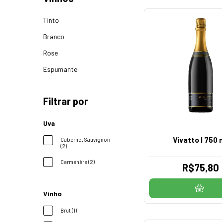
Tinto
Branco
Rose
Espumante
Filtrar por
Uva
Vivatto | 750 
Cabernet Sauvignon
(2)
Carménère (2)
R$75,80
Vinho
Brut (1)