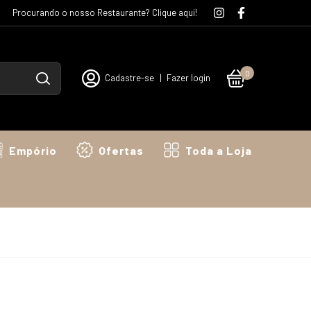
Procurando o nosso Restaurante? Clique aqui!
0
Cadastre-se
|
Fazer login
Empório
Ofertas
Toda a Loja