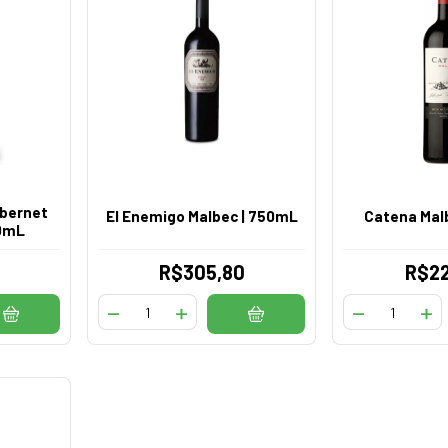
abernet
El Enemigo Malbec | 750mL
Catena Mal
50mL
R$305,80
R$22