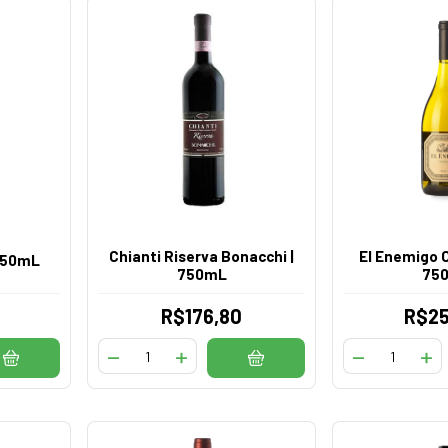
Chianti Riserva Bonacchi |
El Enemigo 
 750mL
750mL
75
R$176,80
R$25