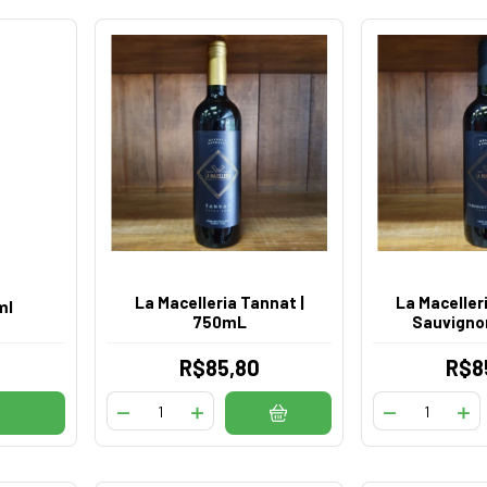
La Macelleria Tannat |
La Maceller
ml
750mL
Sauvigno
R$85,80
R$8