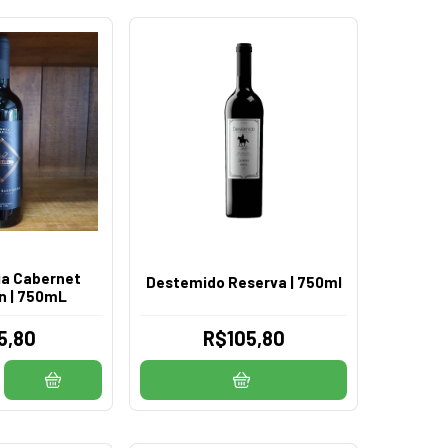
ia Cabernet
Destemido Reserva | 750ml
n | 750mL
5,80
R$105,80