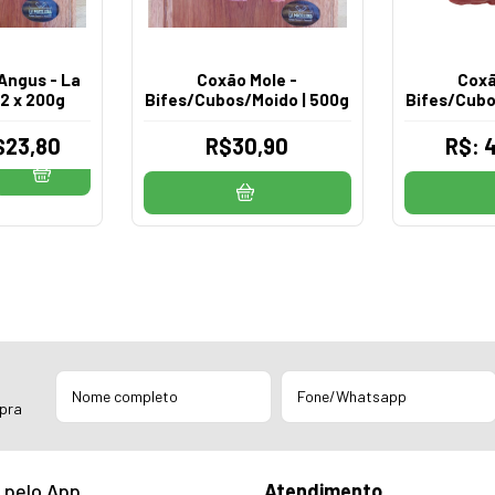
Angus - La
Coxão Mole -
Coxã
 2 x 200g
Bifes/Cubos/Moido | 500g
Bifes/Cubo
$23,80
R$30,90
R$: 
mpra
 pelo App
Atendimento