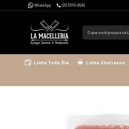
WhatsApp
(31) 3370-9595
Linha Todo Dia
Linha Churrasco