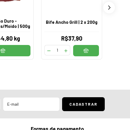
o Duro -
Coração
Bife Ancho Grill | 2 x 200g
s/Moido | 500g
Dia - B
44,80 kg
R$37,90
Formas de pagamento