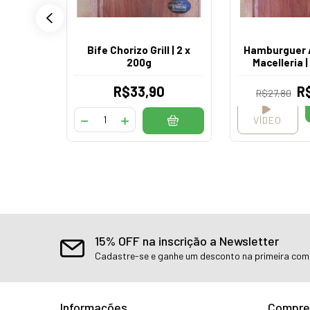
ngus
pes/Bifes/Iscas)
Bife Chorizo Grill | 2 x
Hamburguer 
200g
Macelleria |
0
R$33,90
R
R$27,80
VÍDEO
15% OFF na inscrição a Newsletter
Cadastre-se e ganhe um desconto na primeira co
Informações
Compre