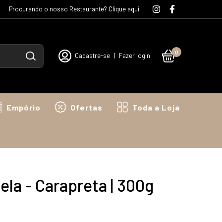
Procurando o nosso Restaurante? Clique aqui!
0
Cadastre-se
|
Fazer login
Empório
Ofertas
Toda a Loja
ela - Carapreta | 300g