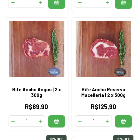
Bife Ancho Angus | 2 x
Bife Ancho Reserva
300g
Macelleria | 2 x 300g
R$89,90
R$125,90
10
% OFF
18
% OFF