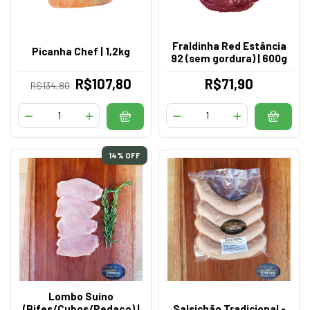
Fraldinha Red Estância
Picanha Chef | 1,2kg
92 (sem gordura) | 600g
R$107,80
R$71,90
R$134,80
14
% OFF
Lombo Suíno
(Bifes/Cubos/Pedaço) |
Salsichão Tradicional -