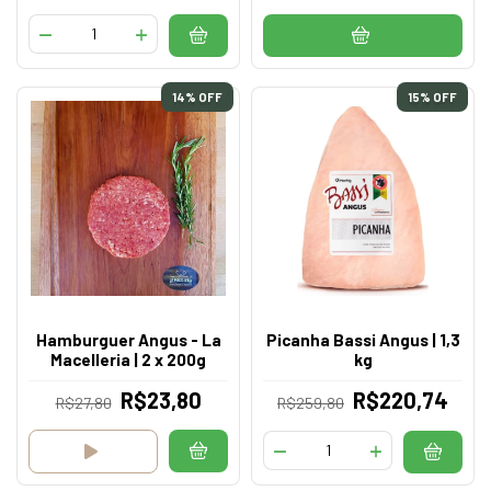
14
% OFF
15
% OFF
Hamburguer Angus - La
Picanha Bassi Angus | 1,3
Macelleria | 2 x 200g
kg
R$23,80
R$220,74
R$27,80
R$259,80