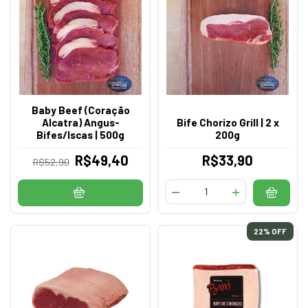
Baby Beef (Coração
Alcatra) Angus-
Bife Chorizo Grill | 2 x
Bifes/Iscas | 500g
200g
R$49,40
R$33,90
R$52,90
22
% OFF