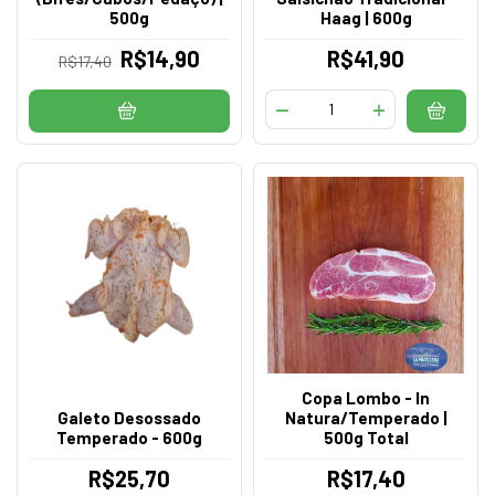
500g
Haag | 600g
R$14,90
R$41,90
R$17,40
Copa Lombo - In
Galeto Desossado
Natura/Temperado |
Temperado - 600g
500g Total
R$25,70
R$17,40