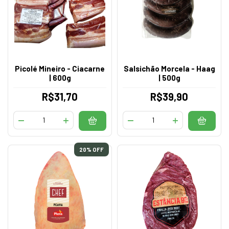
Picolé Mineiro - Ciacarne
Salsichão Morcela - Haag
| 600g
| 500g
R$31,70
R$39,90
20
% OFF