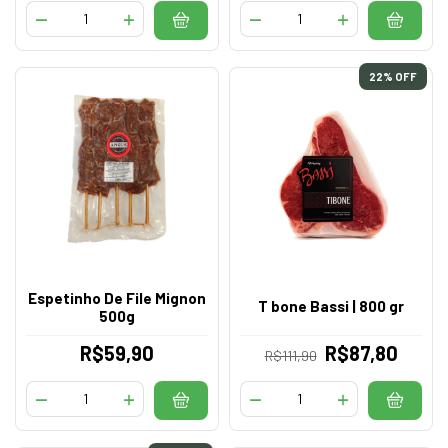
22
% OFF
Espetinho De File Mignon
T bone Bassi | 800 gr
500g
R$59,90
R$87,80
R$111,90