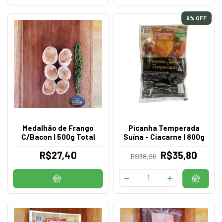
6
% OFF
Medalhão de Frango
Picanha Temperada
C/Bacon | 500g Total
Suína - Ciacarne | 800g
R$27,40
R$35,80
R$38,20