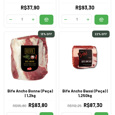
R$37,90
R$93,30
13
% OFF
22
% OFF
Bife Ancho Bonne (Peça)
Bife Ancho Bassi (Peça) |
| 1,2kg
1,250kg
R$83,80
R$87,30
R$95,80
R$112,25