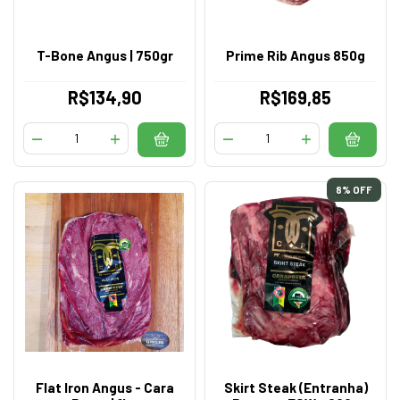
T-Bone Angus | 750gr
Prime Rib Angus 850g
R$134,90
R$169,85
8
% OFF
Flat Iron Angus - Cara
Skirt Steak (Entranha)