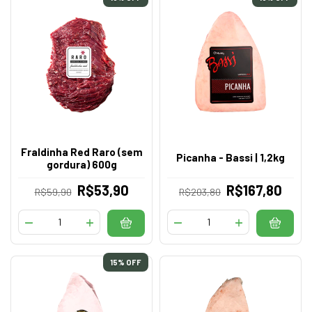
Fraldinha Red Raro (sem
Picanha - Bassi | 1,2kg
gordura) 600g
R$53,90
R$167,80
R$59,90
R$203,80
15
% OFF