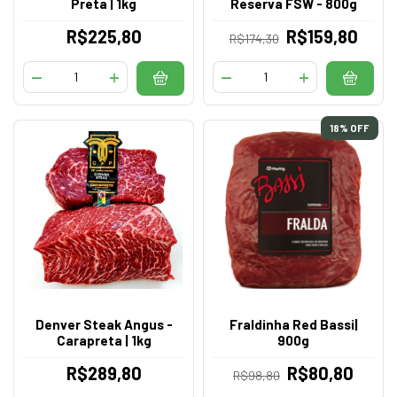
Preta | 1kg
Reserva FSW - 800g
R$225,80
R$159,80
R$174,30
18
% OFF
Denver Steak Angus -
Fraldinha Red Bassi|
Carapreta | 1kg
900g
R$289,80
R$80,80
R$98,80