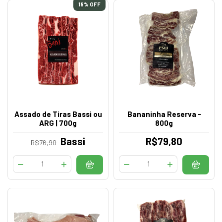
18
% OFF
Assado de Tiras Bassi ou
Bananinha Reserva -
ARG | 700g
800g
Bassi
R$79,80
R$76,90