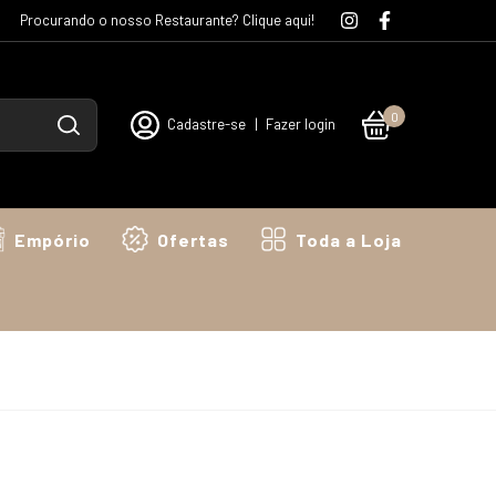
Procurando o nosso Restaurante? Clique aqui!
0
Cadastre-se
|
Fazer login
Empório
Ofertas
Toda a Loja