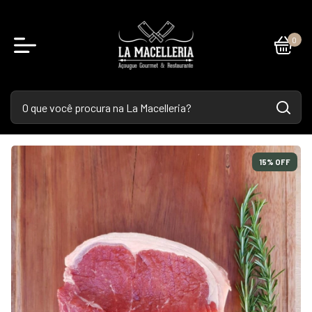
0
15
% OFF