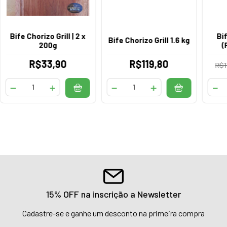
Bife Chorizo Grill | 2 x
Bi
Bife Chorizo Grill 1.6 kg
200g
(
R$33,90
R$119,80
R$1
15% OFF na inscrição a Newsletter
Cadastre-se e ganhe um desconto na primeira compra