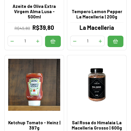
Azeite de Oliva Extra
Virgem Alma Lusa -
Tempero Lemon Pepper
500ml
La Macelleria | 200g
R$39,80
La Macelleria
R$49,80
Ketchup Tomato - Heinz |
Sal Rosa do Himalaia La
397g
Macelleria Grosso | 600g