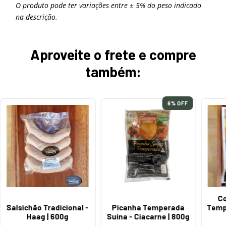
O produto pode ter variações entre ± 5% do peso indicado
na descrição.
Aproveite o frete e compre
também:
6
% OFF
Co
Salsichão Tradicional -
Picanha Temperada
Tempe
Haag | 600g
Suína - Ciacarne | 800g