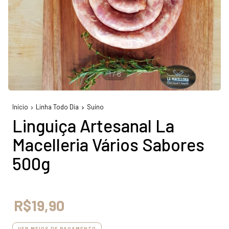
1
/
8
Início
Linha Todo Dia
Suíno
Linguiça Artesanal La
Macelleria Vários Sabores
500g
R$19,90
VER MEIOS DE PAGAMENTO