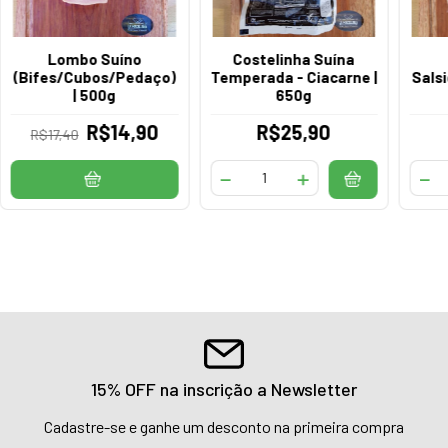
Lombo Suíno
Costelinha Suína
(Bifes/Cubos/Pedaço)
Temperada - Ciacarne |
Salsi
| 500g
650g
R$14,90
R$25,90
R$17,40
15% OFF na inscrição a Newsletter
Cadastre-se e ganhe um desconto na primeira compra