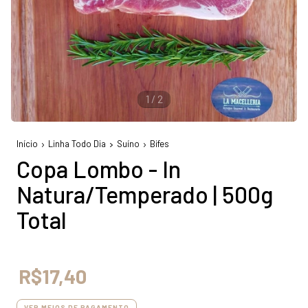
1
/
2
Início
Linha Todo Dia
Suíno
Bifes
Copa Lombo - In
Natura/Temperado | 500g
Total
R$17,40
VER MEIOS DE PAGAMENTO