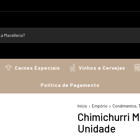
Carnes Especiais
Vinhos e Cervejas
Política de Pagamento
Início
Empório
Condimentos, 
Chimichurri M
Unidade