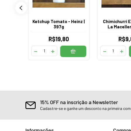
Ketchup Tomato - Heinz |
Chimichurri E
 140G
397g
La Maceller
0
R$19,80
R$9,
15% OFF na inscrição a Newsletter
Cadastre-se e ganhe um desconto na primeira co
Informações
Compre