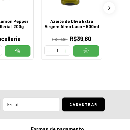
Lemon Pepper
Azeite de Oliva Extra
Sal Parr
leria | 200g
Virgem Alma Lusa - 500ml
Mac
celleria
R$39,80
R$49,80
Formas de pagamento