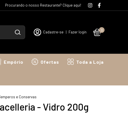
Procurando o nosso Restaurante? Clique aqui!
0
Cadastre-se
|
Fazer login
Empório
Ofertas
Toda a Loja
Temperos e Conservas
acelleria - Vidro 200g