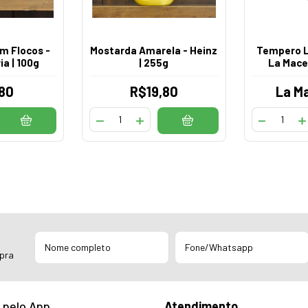
m Flocos -
Mostarda Amarela - Heinz
Tempero 
ia | 100g
| 255g
La Macel
80
R$19,80
La Ma
mpra
 pelo App
Atendimento