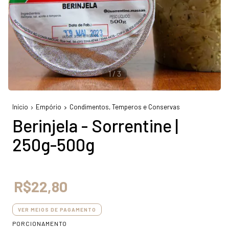
1
/
3
Início
Empório
Condimentos, Temperos e Conservas
Berinjela - Sorrentine |
250g-500g
R$22,80
VER MEIOS DE PAGAMENTO
PORCIONAMENTO