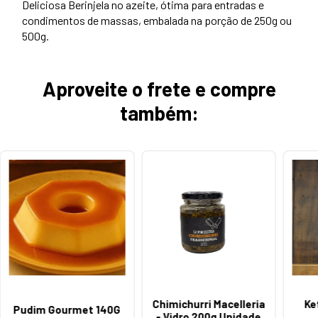
Deliciosa Berinjela no azeite, ótima para entradas e
condimentos de massas, embalada na porção de 250g ou
500g.
Aproveite o frete e compre
também:
Chimichurri Macelleria
Ke
Pudim Gourmet 140G
- Vidro 200g Unidade