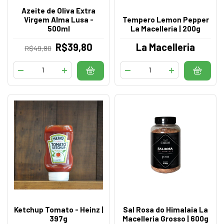
Azeite de Oliva Extra
Virgem Alma Lusa -
Tempero Lemon Pepper
500ml
La Macelleria | 200g
R$39,80
La Macelleria
R$49,80
Ketchup Tomato - Heinz |
Sal Rosa do Himalaia La
397g
Macelleria Grosso | 600g