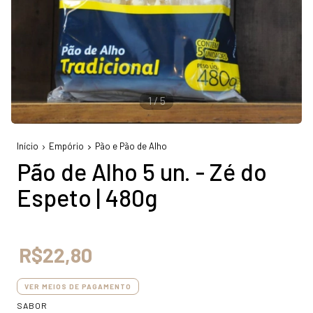
1
/
5
Início
Empório
Pão e Pão de Alho
Pão de Alho 5 un. - Zé do
Espeto | 480g
R$22,80
VER MEIOS DE PAGAMENTO
SABOR