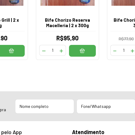
Grill | 2 x
Bife Chorizo Reserva
Bife Chori
g
Macelleria | 2 x 300g
,90
R$95,90
R$77,90
mpra
 pelo App
Atendimento