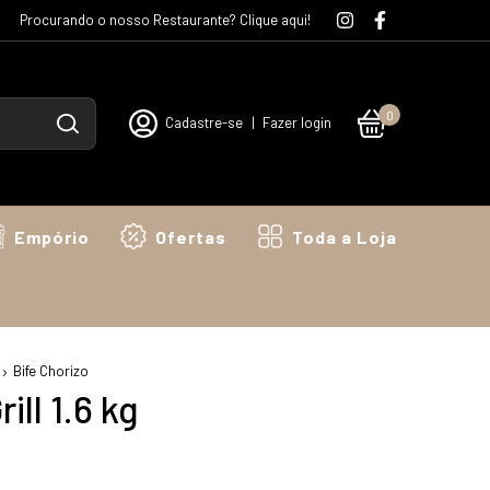
Procurando o nosso Restaurante? Clique aqui!
0
Cadastre-se
|
Fazer login
Empório
Ofertas
Toda a Loja
Bife Chorizo
ill 1.6 kg