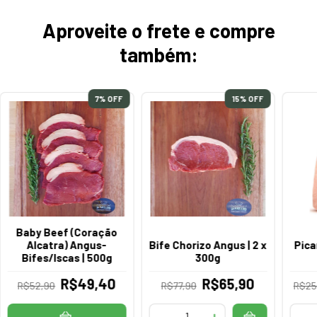
Aproveite o frete e compre
também:
7
% OFF
15
% OFF
Baby Beef (Coração
Alcatra) Angus-
Bife Chorizo Angus | 2 x
Pica
Bifes/Iscas | 500g
300g
R$49,40
R$65,90
R$52,90
R$77,90
R$25