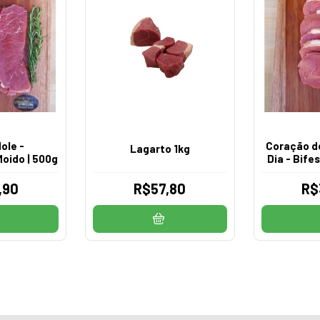
ole -
Coração de
Lagarto 1kg
oido | 500g
Dia - Bife
,90
R$57,80
R$