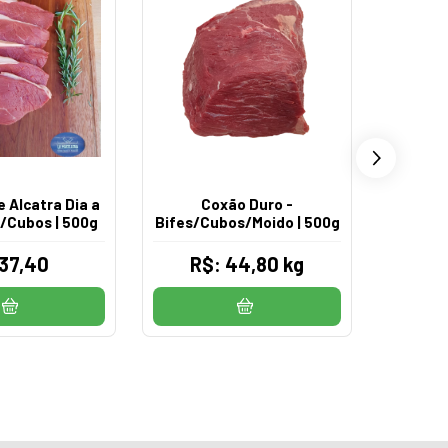
Fil
 Alcatra Dia a
Coxão Duro -
(Torned
s/Cubos | 500g
Bifes/Cubos/Moido | 500g
37,40
R$: 44,80 kg