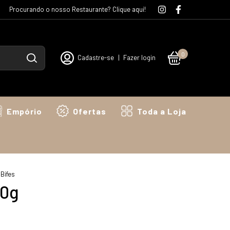
Procurando o nosso Restaurante? Clique aqui!
0
Cadastre-se
|
Fazer login
Empório
Ofertas
Toda a Loja
Bifes
00g