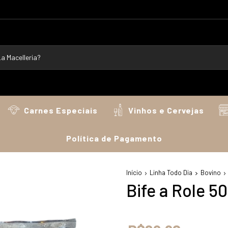
Carnes Especiais
Vinhos e Cervejas
Política de Pagamento
Início
Linha Todo Dia
Bovino
Bife a Role 5