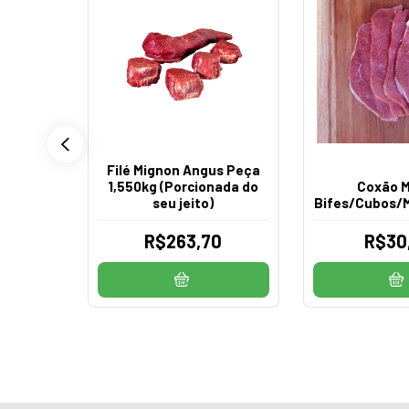
Filé Mignon Angus Peça
Bifes) |
1,550kg (Porcionada do
Coxão M
seu jeito)
Bifes/Cubos/M
6,40
R$263,70
R$30