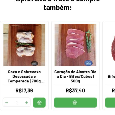
também:
Coxa e Sobrecoxa
Coração de Alcatra Dia
Desossada e
a Dia - Bifes/Cubos |
Bif
Temperada | 700g
500g
Total
R$17,36
R$37,40
R